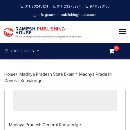
011-23245124
011-23275224
9711323105
info@rameshpublishinghouse.com
RAMESH
PUBLISHING
HOUSE
India's Leading Publisher of General & Competitive Examination
0
CATEGORIES
Home
/
Madhya Pradesh State Exam
/ Madhya Pradesh
General Knowledge
Madhya Pradesh General Knowledge